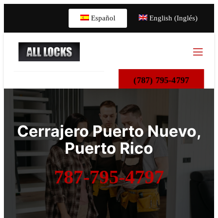
Español
English (Inglés)
(787) 795-4797
Cerrajero
Puerto
Nuevo
,
Puerto Rico
787-795-4797