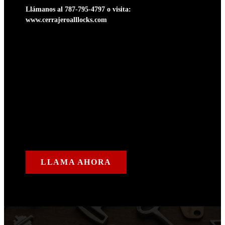
Llámanos al
787-795-4797
o visita:
www.cerrajeroalllocks.com
LLAMA AHORA