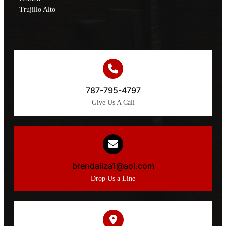
Trujillo Alto
787-795-4797
Give Us A Call
brendaliza1@aol.com
Drop Us a Line