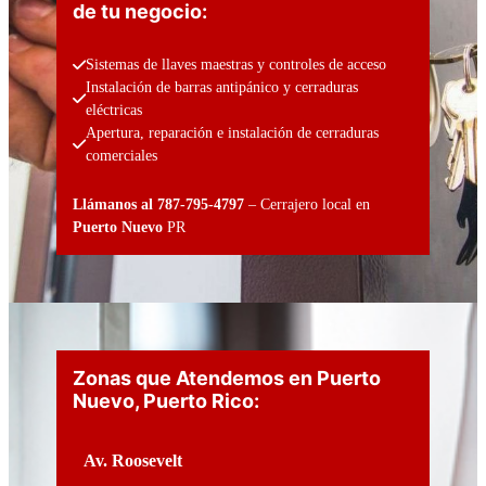
de tu negocio:
Sistemas de llaves maestras y controles de acceso
Instalación de barras antipánico y cerraduras 
eléctricas
Apertura, reparación e instalación de cerraduras 
comerciales
Llámanos al 787-795-4797
– Cerrajero local en
Puerto Nuevo
PR
Zonas que Atendemos en Puerto
Nuevo, Puerto Rico:
Av. Roosevelt