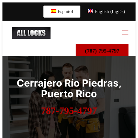
Español
English (Inglés)
(787) 795-4797
Cerrajero Río Piedras,
Puerto Rico
787-795-4797