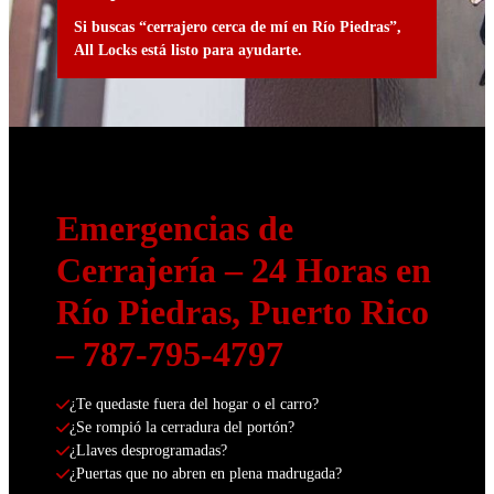
Si buscas “
cerrajero cerca de mí en Río Piedras
”,
All Locks
está listo para ayudarte.
Emergencias de
Cerrajería – 24 Horas en
Río Piedras, Puerto Rico
– 787-795-4797
¿Te quedaste fuera del hogar o el carro?
¿Se rompió la cerradura del portón?
¿Llaves desprogramadas?
¿Puertas que no abren en plena madrugada?