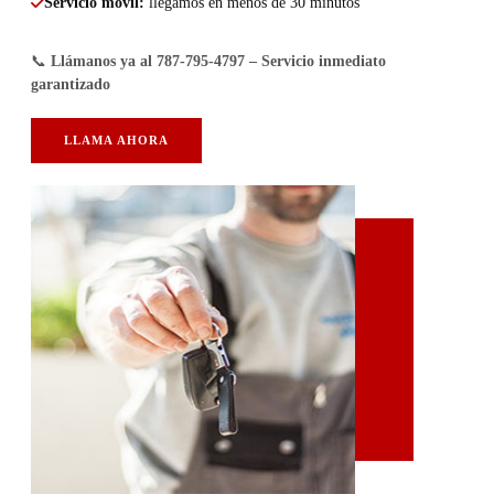
Servicio móvil: 
llegamos en menos de 30 minutos
📞
Llámanos ya al 787-795-4797 – Servicio inmediato
garantizado
LLAMA AHORA