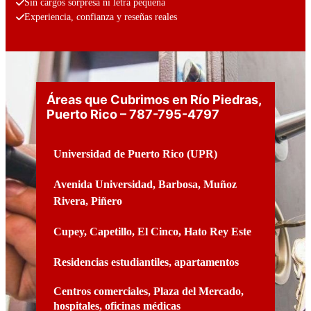
Sin cargos sorpresa ni letra pequeña
Experiencia, confianza y reseñas reales
Áreas que Cubrimos en Río Piedras
,
Puerto Rico
– 787-795-4797
Universidad de Puerto Rico (UPR)
Avenida Universidad, Barbosa, Muñoz
Rivera, Piñero
Cupey, Capetillo, El Cinco, Hato Rey Este
Residencias estudiantiles, apartamentos
Centros comerciales, Plaza del Mercado,
hospitales, oficinas médicas