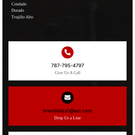
Condado
Dorado
Trujillo Alto
787-795-4797
Give Us A Call
brendaliza1@aol.com
Drop Us a Line