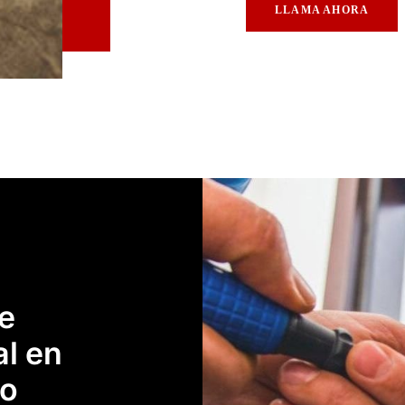
LLAMA AHORA
e
al en
co