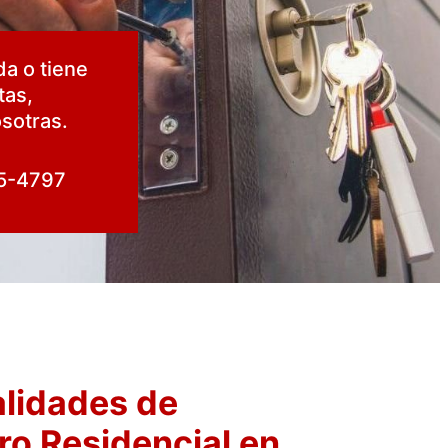
da o tiene
tas,
sotras.
5-4797
lidades de
ro Residencial en