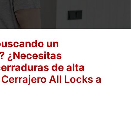
 buscando un
o? ¿Necesitas
erraduras de alta
Cerrajero All Locks a