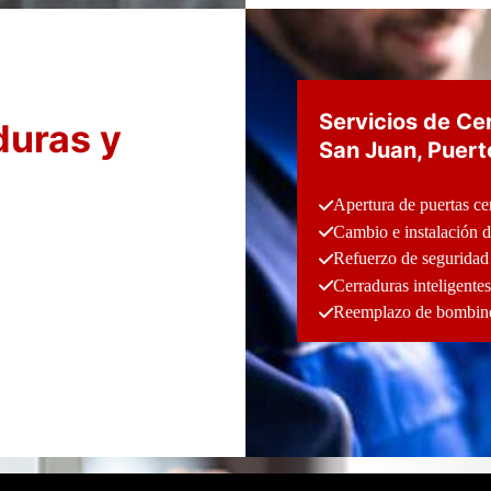
Servicios de Ce
duras y
San Juan, Puert
Apertura de puertas ce
Cambio e instalación d
Refuerzo de seguridad 
Cerraduras inteligentes
Reemplazo de bombines