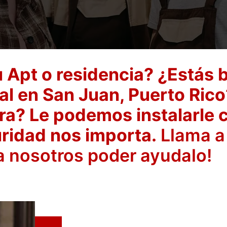
u Apt o residencia? ¿Estás
ial en San Juan, Puerto Ric
ra? Le podemos instalarle c
ridad nos importa.
Llama a 
 nosotros poder ayudalo!