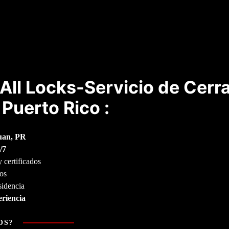
All Locks-Servicio de Cerra
Puerto Rico :
uan, PR
/7
 certificados
tos
sidencia
eriencia
OS?