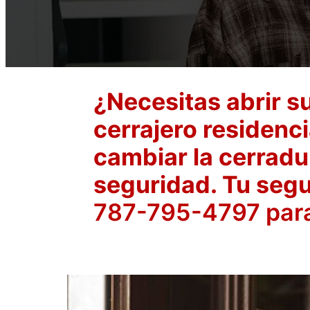
¿Necesitas abrir s
cerrajero residenc
cambiar la cerradu
seguridad. Tu segu
787-795-4797 para