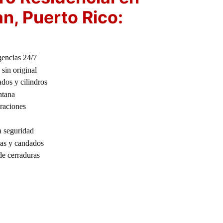
n, Puerto Rico:
gencias 24/7
sin original
dos y cilindros
ntana
araciones
a seguridad
as y candados
e cerraduras