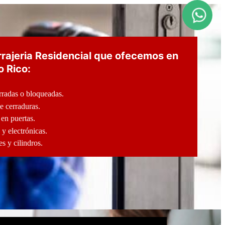
rrajeria Residencial que ofecemos en
o Rico:
rradas o bloqueadas.
e cerraduras.
en puertas.
 y electrónicas.
 y cilindros.