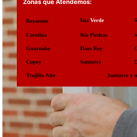
Zonas que Atendemos:
Isla
Verde
S
Bayamón
Carolina
Río Piedras
Guaynabo
Hato Rey
Cupey
Santurce
Trujillo Alto
Santurce y