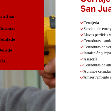
San Jua
an Juan
Cerrajería
Miramar
Servicio de emer
Llaves perdidas y 
Condado
Cerraduras, canda
Cerraduras de ve
Dorado
Instalación y rep
Asesoría
 más…
Cerraduras de alt
Abrimos cerradur
Amaestramiento d