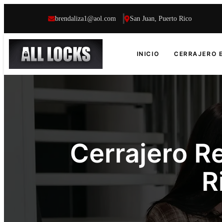
brendaliza1@aol.com
San Juan, Puerto Rico
INICIO
CERRAJERO 
Cerrajero R
R