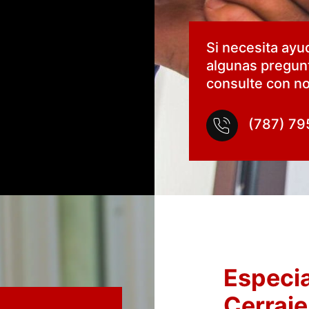
Si necesita ayu
algunas pregun
consulte con no
(787) 79
Especia
Cerraje