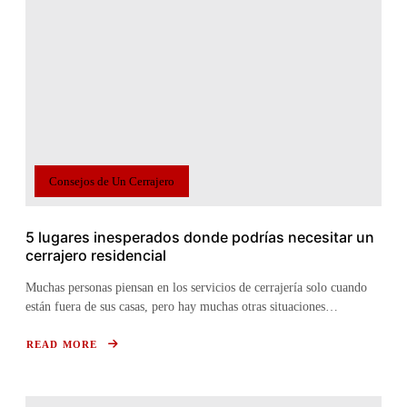
UN
CERRAJERO,
DESDE
BLOQUEOS
HASTA
ACTUALIZACIONES
DE
SEGURIDAD
Consejos de Un Cerrajero
5 lugares inesperados donde podrías necesitar un
cerrajero residencial
Muchas personas piensan en los servicios de cerrajería solo cuando
están fuera de sus casas, pero hay muchas otras situaciones…
READ MORE
ABOUT
5
LUGARES
INESPERADOS
DONDE
PODRÍAS