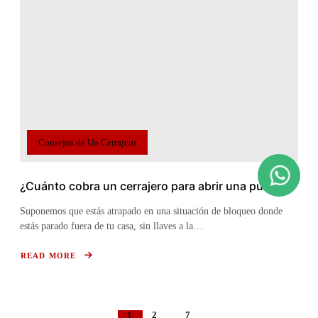
NECESITAR
UN
CERRAJERO
RESIDENCIAL
Consejos de Un Cerrajero
¿Cuánto cobra un cerrajero para abrir una puerta?
Suponemos que estás atrapado en una situación de bloqueo donde
estás parado fuera de tu casa, sin llaves a la…
READ MORE
ABOUT
¿CUÁNTO
COBRA
UN
CERRAJERO
PARA
ABRIR
UNA
1
2
7