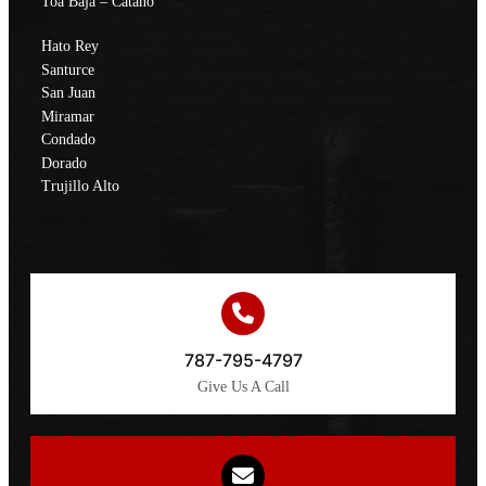
Toa Baja – Cataño
Hato Rey
Santurce
San Juan
Miramar
Condado
Dorado
Trujillo Alto
787-795-4797
Give Us A Call