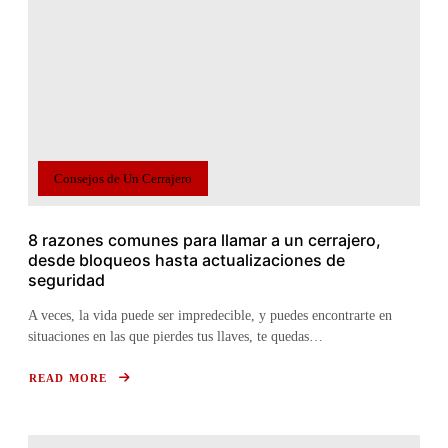
TUS
CERRADURAS
EN
ÓPTIMAS
CONDICIONES
Consejos de Un Cerrajero
8 razones comunes para llamar a un cerrajero,
desde bloqueos hasta actualizaciones de
seguridad
A veces, la vida puede ser impredecible, y puedes encontrarte en
situaciones en las que pierdes tus llaves, te quedas…
READ MORE
ABOUT
8
RAZONES
COMUNES
PARA
LLAMAR
A