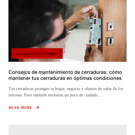
|
787-
795-
4797
Consejos de Un Cerrajero
Consejos de mantenimiento de cerraduras: cómo
mantener tus cerraduras en óptimas condiciones
Tus cerraduras protegen tu hogar, negocio y objetos de valor de los
intrusos. Pero también necesitan un poco de cuidado…
READ MORE
ABOUT
CONSEJOS
DE
MANTENIMIENTO
DE
CERRADURAS:
CÓMO
MANTENER