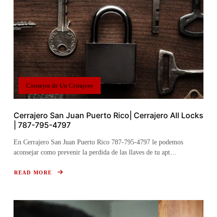
Consejos de Un Cerrajero
Cerrajero San Juan Puerto Rico| Cerrajero All Locks
| 787-795-4797
En Cerrajero San Juan Puerto Rico 787-795-4797 le podemos
aconsejar como prevenir la perdida de las llaves de tu apt…
READ MORE
ABOUT
CERRAJERO
SAN
JUAN
PUERTO
RICO|
CERRAJERO
ALL
LOCKS