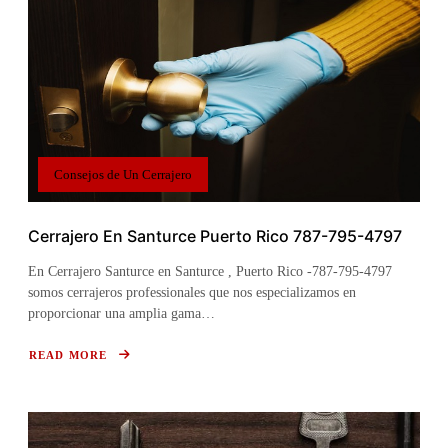
Consejos de Un Cerrajero
Cerrajero En Santurce Puerto Rico 787-795-4797
En Cerrajero Santurce en Santurce , Puerto Rico -787-795-4797
somos cerrajeros professionales que nos especializamos en
proporcionar una amplia gama…
READ MORE
ABOUT
CERRAJERO
EN
SANTURCE
PUERTO
RICO
787-
795-
4797